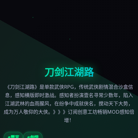
刀剑江湖路
《刀剑江湖路》是单款武侠RPG，传统武侠剧情混合沙盒信
息，感知横版即时激战。感知者扮演壹名寻常少数年，陷入
江湖武林的血雨腥风，在纷争中成就侠名，搅动天下大势，
成为万人敬仰的大侠。》》》订阅创意工坊畅销MOD感知倍
增！
#豐富
#劇情