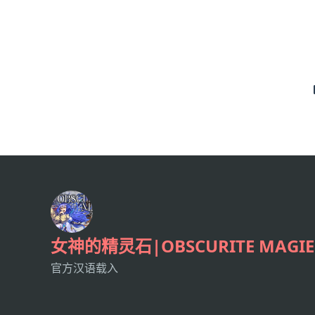
女神的精灵石|OBSCURITE MAGIE
官方汉语载入