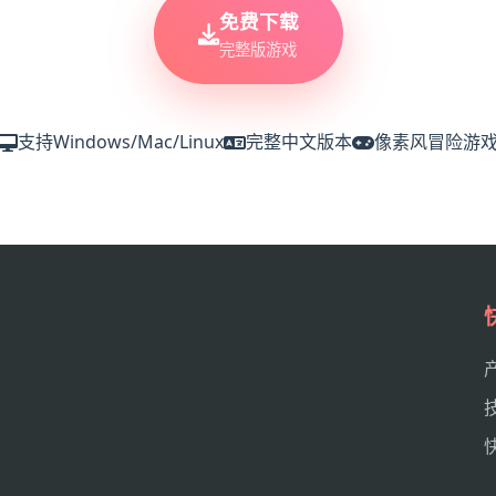
免费下载
完整版游戏
支持Windows/Mac/Linux
完整中文版本
像素风冒险游