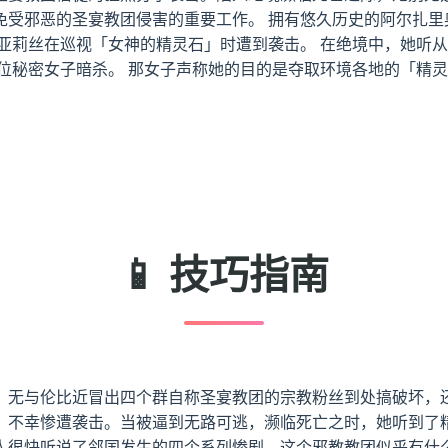
免受邪恶的圣宴教团侵害的重要工作。 拥有悠久历史的阿尔扎里
希亚莉丝在巡视「女神的精灵石」时遭到袭击。 在绝境中，她听
位秘密女子暗杀。 那女子声称她的目的是夺取环境各地的「精灵
📱 技巧指南
，无与伦比近冒出四个群自称圣宴教团的宗教粉丝到处搞破坏，
，不幸惨遭袭击。当被逼到无路可逃，濒临死亡之时，她听到了精
人很快听说了邻国发生的四个系列惨剧，这个邪教教团似乎有什