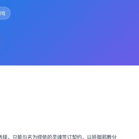
游戏
选择，只能与名为缪依的灵魂签订契约，以抵御邪教分