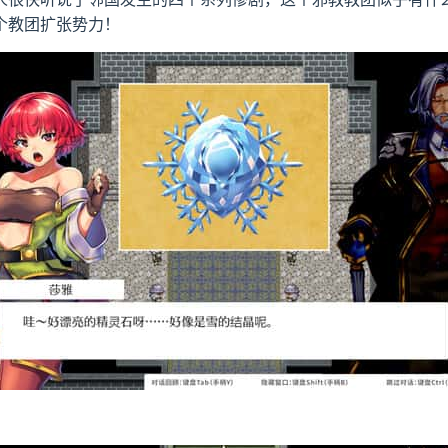
个教团扩张势力！