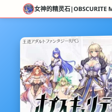
女神的精灵石|OBSCURITE M