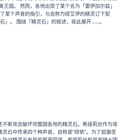
奥王国。 然而，各地出现了某个名为「雷伊加尔兹」
从了某个声音的指引，与自称为缪艾伊的精灵订下契
石」。 围绕「精灵石」的叙述，就此展开……。
还不断攻击破坏完整国各地的精灵石。希娅莉丝作为埃
灵石中传来四个种声音，自称是“缪依”。为了抵御圣
么针对精灵石布局的邪恶阴谋。希娅莉丝和皇家骑士团