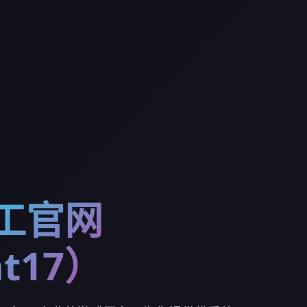
特工官网
t17）