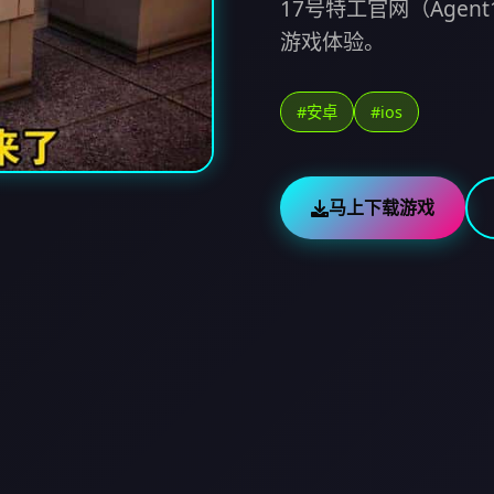
17号特工官网（Age
游戏体验。
#安卓
#ios
马上下载游戏