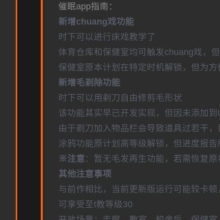
催眠app指南：
新增chuang戏功能
时下可以进行床戏教学了
体育仓库和保健室均可触发chuang戏，
保健室原本计划在特定时机解锁，但为方
新增毛剃除功能
时下可以用剃刀自由修剪毛形状
该功能其实早已开发实现，但因未添加到
由于剃刀加入物品栏会导致道具过若干，
涂鸦功能原计划高等级解锁，但进度报告版
※注意
：暂无毛发再生功能，若需恢复原状，
其他注意事项
与前作相比，当前更新版运行可能较卡顿
可享受至t教等级30
开放场景：走廊、教室、校舍后、保健室