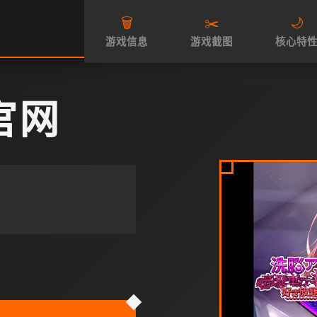
🗑️
✂️
🌙
游戏信息
游戏截图
核心特
官网