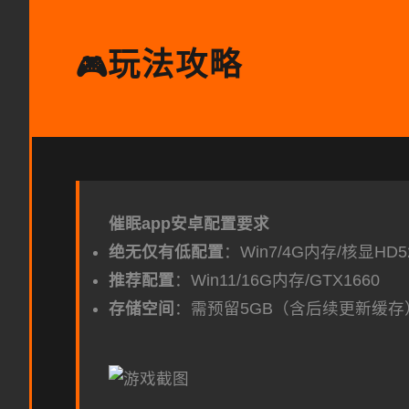
玩法攻略
🎮
催眠app安卓配置要求
​绝无仅有低配置​
​：Win7/4G内存/核显HD5
​推荐配置​
​：Win11/16G内存/GTX1660
​存储空间​
​：需预留5GB（含后续更新缓存