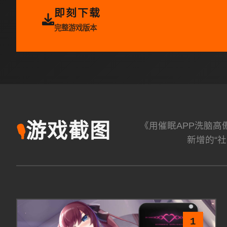
即刻下载
完整游戏版本
《用催眠APP洗脑
游戏截图
🎙️
新增的“社
1