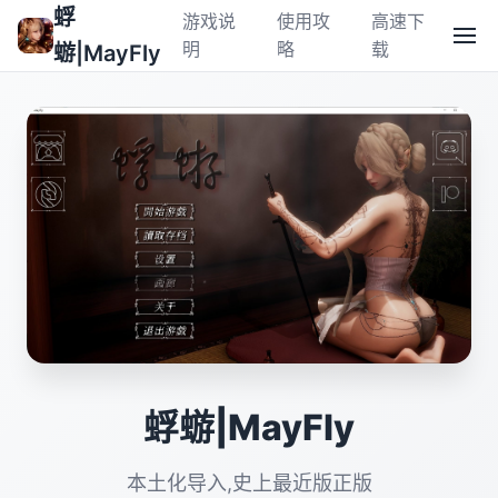
蜉
游戏说
使用攻
高速下
明
略
载
蝣|MayFly
蜉蝣|MayFly
本土化导入,史上最近版正版