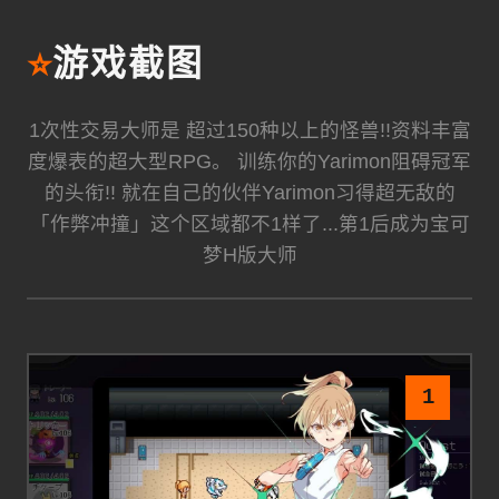
⭐
游戏截图
1次性交易大师是 超过150种以上的怪兽!!资料丰富
度爆表的超大型RPG。 训练你的Yarimon阻碍冠军
的头衔!! 就在自己的伙伴Yarimon习得超无敌的
「作弊冲撞」这个区域都不1样了...第1后成为宝可
梦H版大师
1