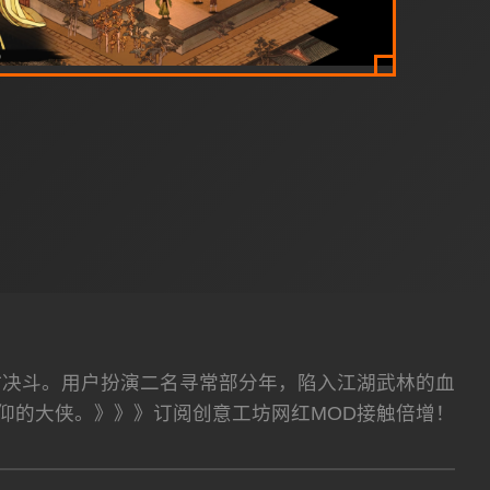
时决斗。用户扮演二名寻常部分年，陷入江湖武林的血
仰的大侠。》》》订阅创意工坊网红MOD接触倍增！