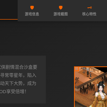
🛡️
🛡️
🗝️
游戏信息
游戏截图
核心特性
武侠剧情混合沙盒要
寻常零星年，陷入
动天下大势，成为
OD享受倍增！