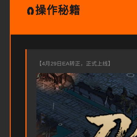
操作秘籍
🧲
【4月29日EA转正，正式上线】