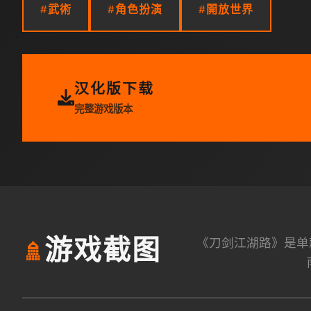
#武術
#角色扮演
#開放世界
汉化版下载
完整游戏版本
《刀剑江湖路》是单
游戏截图
🚿