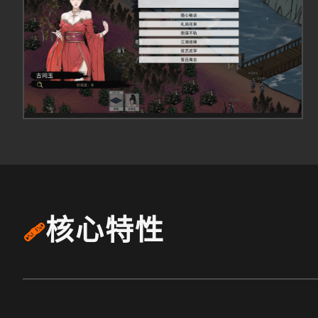
核心特性
🩹