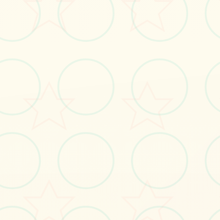
立即体验
免费完整版游戏