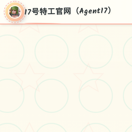
17号特工官网（Agent17）
17号特工官网
（Agent17）
安卓,ios,官方中文版