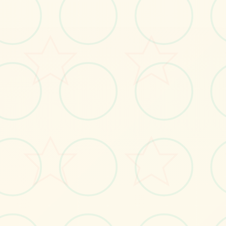
感受游戏的视觉魅力
No.1