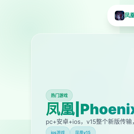
凤凰|
热门游戏
凤凰|Phoenix
pc+安卓+ios，v15整个新版传
ios游戏
凤凰v15