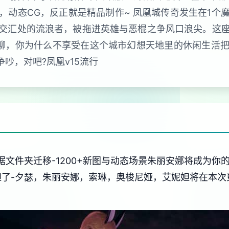
，动态CG，反正就是精品制作~ 凤凰城传奇发生在1个
交汇处的流浪者，被拖进英雄与恶棍之争风口浪尖。这
聊，你为什么不享受在这个城市幻想天地里的休闲生活
吵，对吧?凤凰v15流行
数据文件夹迁移-1200+新图与动态场景朱丽安娜将成为
妲了-夕瑟，朱丽安娜，索琳，奥梭尼娅，艾妮妲将在本次