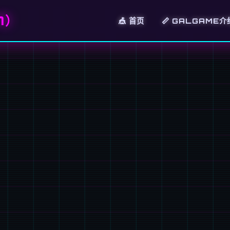
7）
🎪 首页
📏 GALGAME介