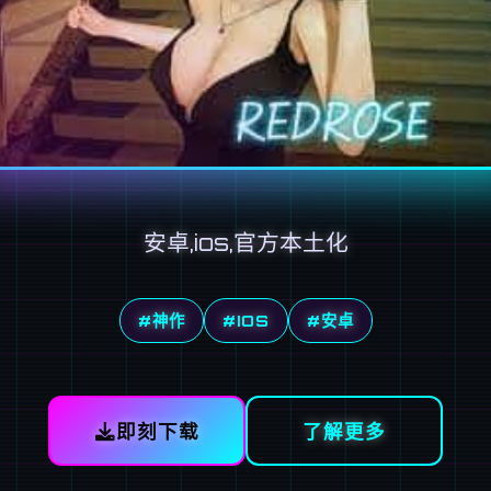
安卓,ios,官方本土化
#神作
#IOS
#安卓
即刻下载
了解更多