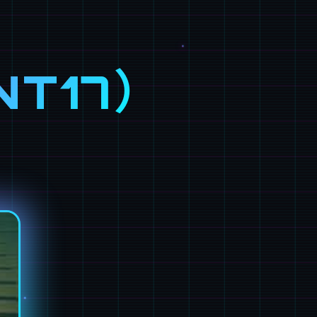
NT17）